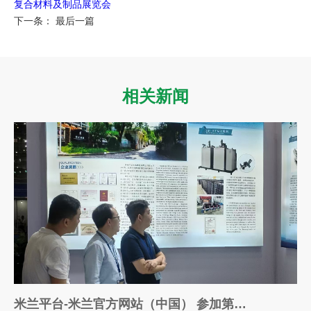
复合材料及制品展览会
下一条：
最后一篇
相关新闻
米兰平台-米兰官方网站（中国） 参加第四