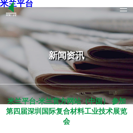
米兰平台
首 页
关于我们
新闻资讯
产品介绍
产品手册下载
新闻资讯
米兰平台-米兰官方网站（中国） 参加
服务支持
第四届深圳国际复合材料工业技术展览
米兰平台-米兰官方网站（中国）
会