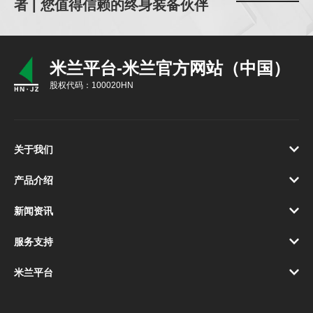
者 | 您值得信赖的终身装备伙伴
米兰平台-米兰官方网站（中国）
股权代码：100020HN
关于我们
产品介绍
新闻资讯
服务支持
米兰平台