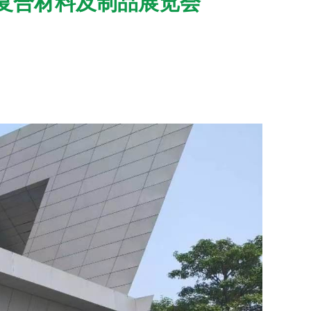
际复合材料及制品展览会