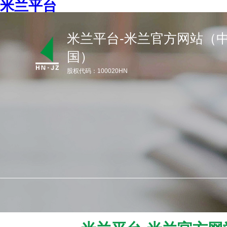
米兰平台
米兰平台-米兰官方网站（
首 页
国）
关于我们
股权代码：100020HN
产品介绍
产品手册下载
新闻资讯
服务支持
米兰平台-米兰官方网站（中国）