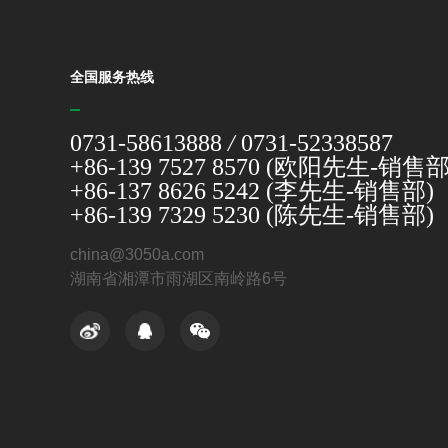
全国服务热线
0731-58613888
/
0731-52338587
+86-139 7527 8570 (欧阳先生-销售部
+86-137 8626 5242 (李先生-销售部)
+86-139 7329 5230 (陈先生-销售部)
china@3050a.com
湖南省湘潭市雨湖区南岭路6号