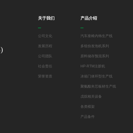
关于我们
产品介绍
公司文化
汽车座椅内饰生产线
发展历程
多组份发泡机系列
)
公司团队
原料储存预混系列
社会责任
HP-RTM注胶机
荣誉资质
冰箱门体环型生产线
聚氨酯夹芯板材生产线
戊烷相关设备
各类模架
产品备件