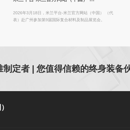
广州参加第9届国际复合材料及制品展
2026年3月18日，米兰平台-米兰官方网站（中国） （代
览会
表）赴广州参加第9届国际复合材料及制品展览会。
制定者 | 您值得信赖的终身装备
国）