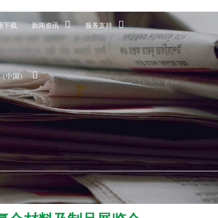
册下载
新闻资讯
服务支持
站（中国）