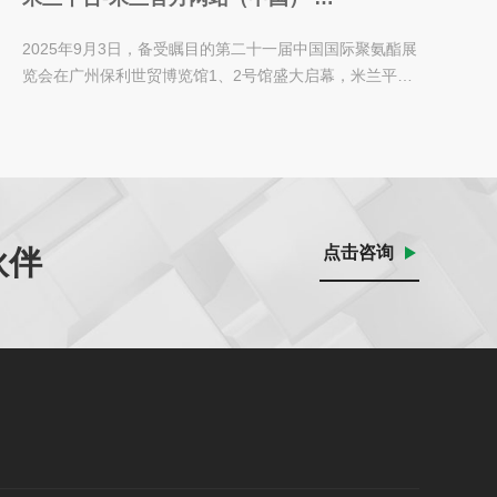
广州参加第二十一届中国国际聚氨酯
2025年9月3日，备受瞩目的第二十一届中国国际聚氨酯展
展览会
览会在广州保利世贸博览馆1、2号馆盛大启幕，米兰平台-
米兰官方网站（中国） 代表团代表参加了此次盛会，并与
广...
点击咨询
伙伴