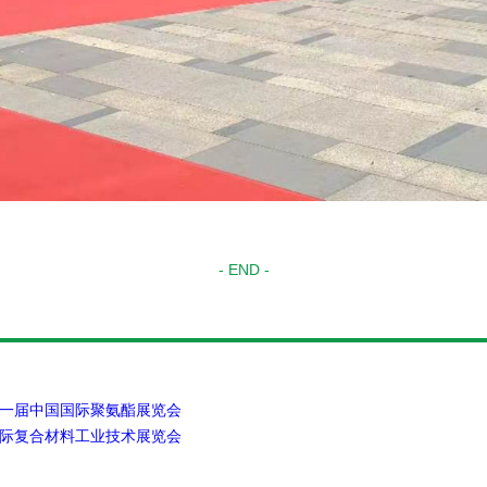
- END -
十一届中国国际聚氨酯展览会
国际复合材料工业技术展览会