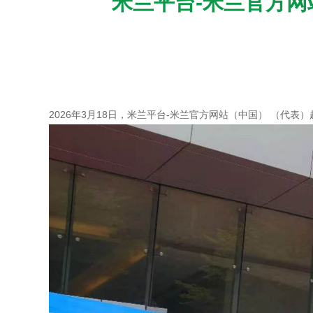
米兰平台-米兰官方网
2026年3月18日，米兰平台-米兰官方网站（中国） （代