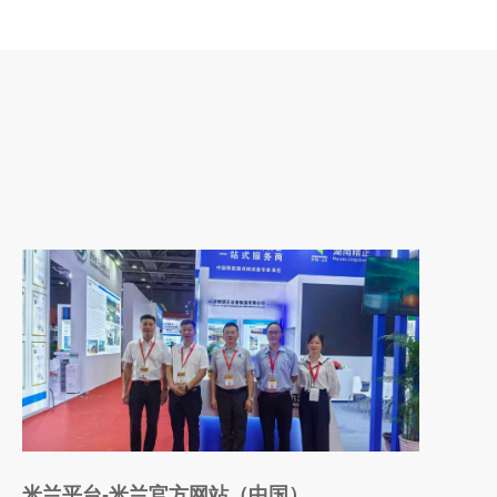
米兰平台-米兰官方网站（中国） 赴