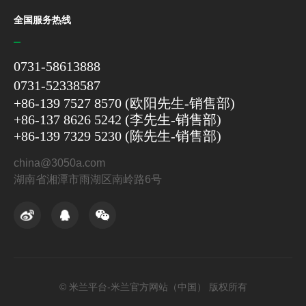
全国服务热线
0731-58613888
0731-52338587
+86-139 7527 8570 (欧阳先生-销售部)
+86-137 8626 5242 (李先生-销售部)
+86-139 7329 5230 (陈先生-销售部)
china@3050a.com
湖南省湘潭市雨湖区南岭路6号
© 米兰平台-米兰官方网站（中国） 版权所有