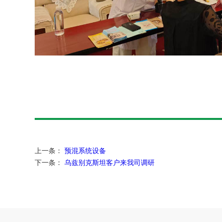
上一条：
预混系统设备
下一条：
乌兹别克斯坦客户来我司调研