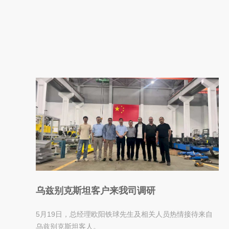
乌兹别克斯坦客户来我司调研
5月19日，总经理欧阳铁球先生及相关人员热情接待来自
乌兹别克斯坦客人。