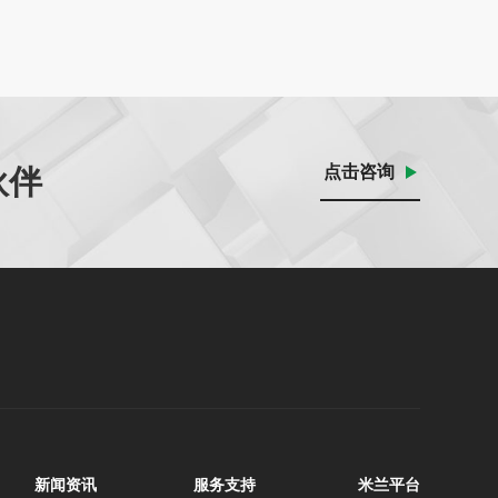
点击咨询
伙伴
新闻资讯
服务支持
米兰平台