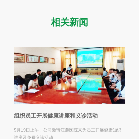
相关新闻
组织员工开展健康讲座和义诊活动
5月19日上午，公司邀请江麓医院来为员工开展健康知识
讲座及免费义诊活动