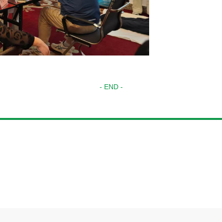
- END -