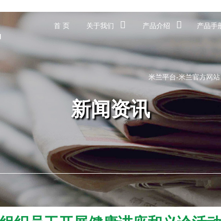
首 页
关于我们
产品介绍
产品手
中
米兰平台-米兰官方网
新闻资讯