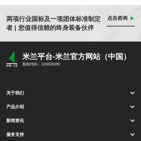
两项行业国标及一项团体标准制定
点击咨询
者 | 您值得信赖的终身装备伙伴
米兰平台-米兰官方网站（中国）
股权代码：100020HN
关于我们
产品介绍
新闻资讯
服务支持