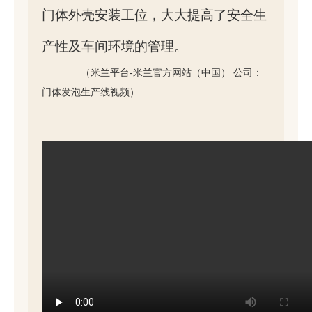
门体外壳安装工位，大大提高了安全生
产性及车间环境的管理。
（米兰平台-米兰官方网站（中国） 公司：
门体发泡生产线视频）