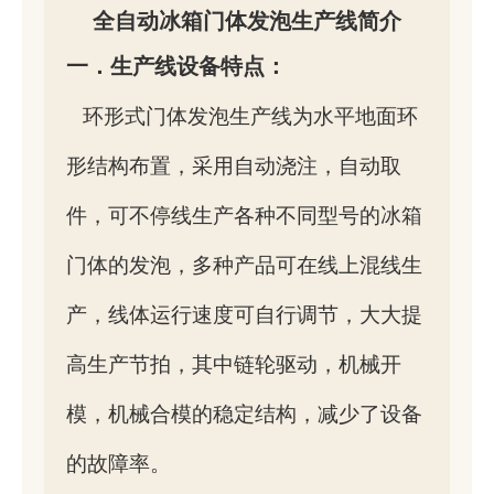
全自动冰箱门体发泡生产线简介
一．生产线设备特点：
环形式门体发泡生产线为水平地面环
形结构布置，采用自动浇注，自动取
件，可不停线生产各种不同型号的冰箱
门体的发泡，多种产品可在线上混线生
产，线体运行速度可自行调节，大大提
高生产节拍，其中链轮驱动，机械开
模，机械合模的稳定结构，减少了设备
的故障率。