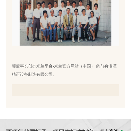
颜董事长创办米兰平台-米兰官方网站（中国） 的前身湘潭
精正设备制造有限公司。