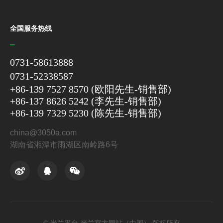
全国服务热线
0731-58613888
0731-52338587
+86-139 7527 8570 (欧阳先生-销售部)
+86-137 8626 5242 (李先生-销售部)
+86-139 7329 5230 (陈先生-销售部)
china@3050a.com
湖南省湘潭市雨湖区南岭路6号