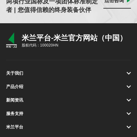
两项行业国标及一项团体标准制定
点击咨询
者 | 您值得信赖的终身装备伙伴
米兰平台-米兰官方网站（中国）
股权代码：100020HN
关于我们
产品介绍
新闻资讯
服务支持
米兰平台