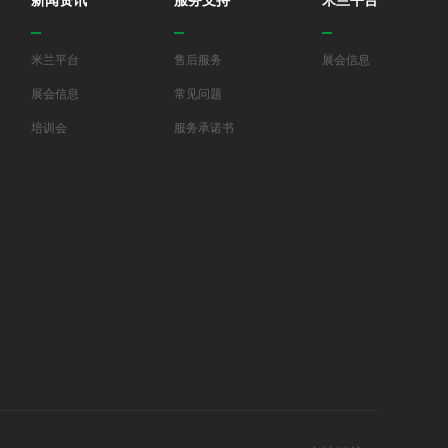
米兰平台
售后服务
展会信息
展会信息
常见问题
培训会
服务承诺书