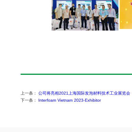
上一条：
公司将亮相2021上海国际发泡材料技术工业展览会
下一条：
Interfoam Vietnam 2023-Exhibitor