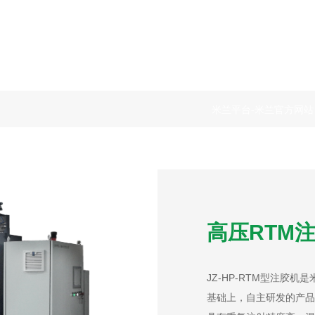
首 页
关于我们
产品介绍
产品手
中
米兰平台-米兰官方网
高压RTM
JZ-HP-RTM型注胶
基础上，自主研发的产品