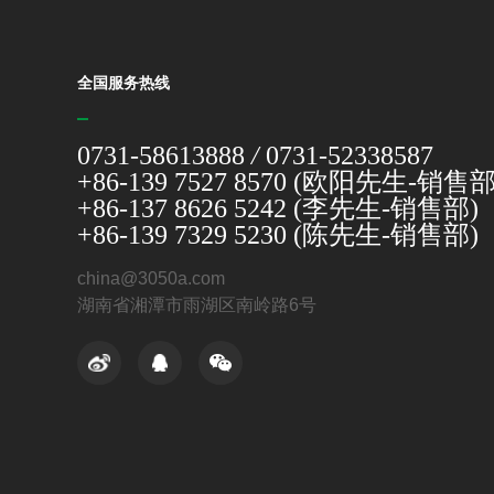
全国服务热线
0731-58613888
/
0731-52338587
+86-139 7527 8570 (欧阳先生-销售部
+86-137 8626 5242 (李先生-销售部)
+86-139 7329 5230 (陈先生-销售部)
china@3050a.com
湖南省湘潭市雨湖区南岭路6号