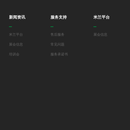
新闻资讯
服务支持
米兰平台
米兰平台
售后服务
展会信息
展会信息
常见问题
培训会
服务承诺书