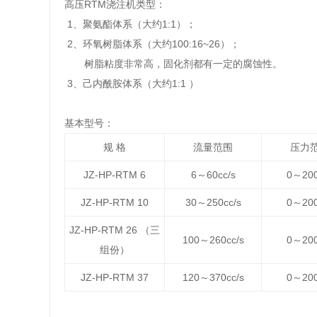
高压RTM浇注机类型：
1、聚氨酯体系（大约1:1）；
2、环氧树脂体系（大约100:16~26）；
树脂粘度非常高，固化剂都有一定的腐蚀性。
3、己内酰胺体系（大约1:1 ）
基本型号：
规 格
流量范围
压力
JZ-HP-RTM 6
6～60cc/s
0～200
JZ-HP-RTM 10
30～250cc/s
0～200
JZ-HP-RTM 26 （三
100～260cc/s
0～200
组份）
JZ-HP-RTM 37
120～370cc/s
0～200