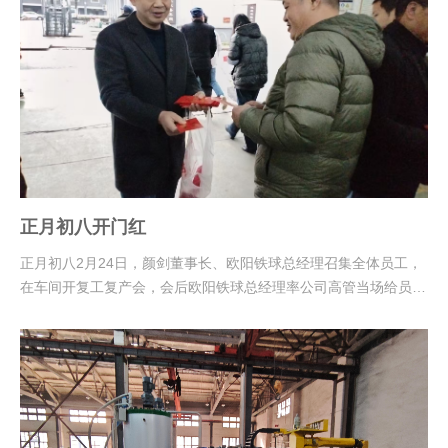
正月初八开门红
正月初八2月24日，颜剑董事长、欧阳铁球总经理召集全体员工，
在车间开复工复产会，会后欧阳铁球总经理率公司高管当场给员工
派发开门红包。