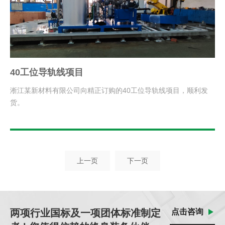
40工位导轨线项目
淅江某新材料有限公司向精正订购的40工位导轨线项目，顺利发
货。
上一页
下一页
两项行业国标及一项团体标准制定
点击咨询