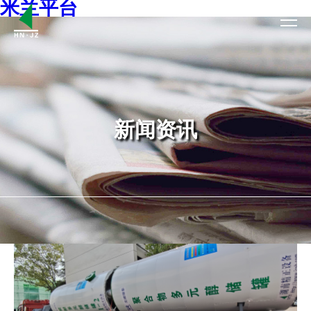
米兰平台
首 页
关于我们
新闻资讯
产品介绍
产品手册下载
新闻资讯
服务支持
米兰平台-米兰官方网站（中国）