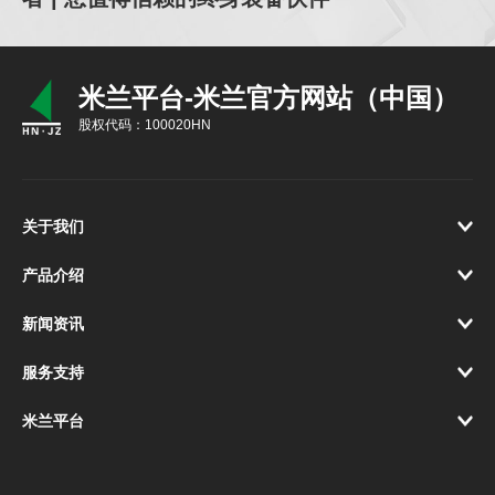
米兰平台-米兰官方网站（中国）
股权代码：100020HN
关于我们
产品介绍
新闻资讯
服务支持
米兰平台