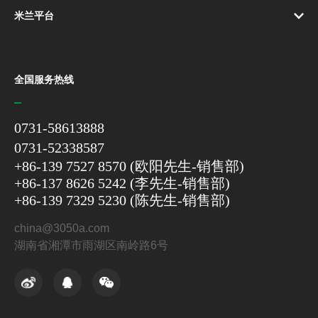
米兰平台
全国服务热线
0731-58613888
0731-52338587
+86-139 7527 8570 (欧阳先生-销售部)
+86-137 8626 5242 (李先生-销售部)
+86-139 7329 5230 (陈先生-销售部)
china@3050a.com
湖南省湘潭市雨湖区南岭路6号