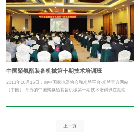
中国聚氨酯装备机械第十期技术培训班
2013年10月16日，由中国家电器协会和米兰平台-米兰官方网站
（中国） 举办的中国聚氨酯装备机械第十期技术培训班在湖南长
沙枫林宾馆举行。计划参培人数120人，实际参加人数138人。
上一页