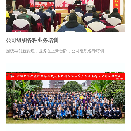
公司组织各种业务培训
​围绕再创新辉煌，业务在上新台阶，公司组织各种培训