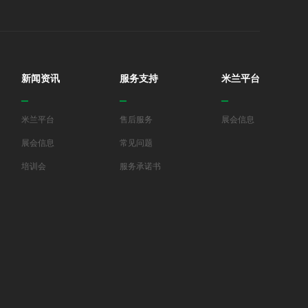
新闻资讯
服务支持
米兰平台
米兰平台
售后服务
展会信息
展会信息
常见问题
培训会
服务承诺书