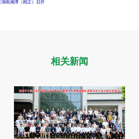
坛在湖南湘潭（精正）召开
相关新闻