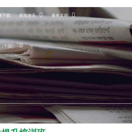
册下载
新闻资讯
服务支持
站（中国）