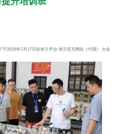
力提升培训班
2023年7月17日在米兰平台-米兰官方网站（中国） 大会