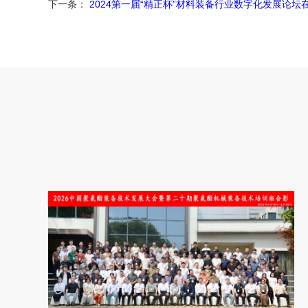
下一条：
2024第一届“精正杯”材料装备行业数字化发展论