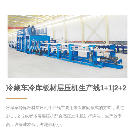
冷藏车冷库板材层压机生产线1+1|2+2
冷藏车冷库板材层压机生产线主要用来采取间歇式的方式，通过
1+1，2+2或者多层层压机配合高压发泡机进行浇注，生产效率
高，设备成本低，占地面积小。