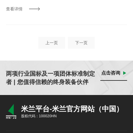
查看详情
上一页
下一页
两项行业国标及一项团体标准制定
点击咨询
者 | 您值得信赖的终身装备伙伴
米兰平台-米兰官方网站（中国）
股权代码：100020HN