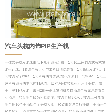
汽车头枕内饰PIP生产线
一体式头枕发泡线由以下几个部分组成：1套10工位圆盘式头枕发
泡生产线、1套混合头运动与出料口清洁装置、1套高压发泡机、1
套转盘安全护栏、1套所有的管道系统(化学原料，气管等)、1套上
述所有部分的电气控制系统。JZP型头枕转盘生产用于头枕、扶
手、等制品发泡，采用2组份高压发泡机及自动混合头充注装置自
动浇注，转盘生产线为间歇浇注。转盘直径3.0米，转盘上可放置
生产用10个手动铝合金头枕模架（模架由客户自行提供，手动开合
模及锁模，浇注方式为一体式闭模浇注）,转盘驱动系统设计与转