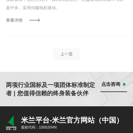
盘中央，采用伺服电机驱动。
查看详情
上一页
两项行业国标及一项团体标准制定
点击咨询
者 | 您值得信赖的终身装备伙伴
米兰平台-米兰官方网站（中国）
股权代码：100020HN